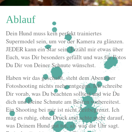
Ablauf
Dein Hund muss kein perfekt trainiertes
Supermodel sein, um vor der Kamera zu glänzen.
JEDER kann ein Star sein. Erzähl mir etwas über
Euch, was Dir besonders gefällt und was für Fotos
Du Dir von Deiner Schnute wünschst.
Haben wir das geschafft, steht dem Abenteuer
Fotoshooting nichts mehr entgegen. Ich schreibe
Dir vorab, was Du beachten solltest und wie Du
dich und Deine Schnute am Besten vorbereitest.
Ein Shooting bei mir ist nicht Zeitbegrenzt. Ich
mag es ruhig, ohne Druck und achte mehr darauf,
was Deinem Hund gut tut, als was die Uhr sagt.