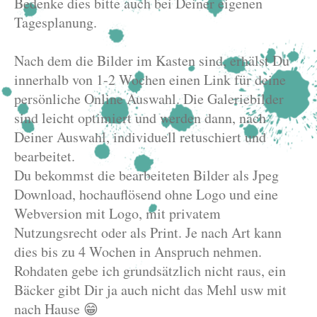
Bedenke dies bitte auch bei Deiner eigenen
Tagesplanung.
Nach dem die Bilder im Kasten sind, erhälst Du
innerhalb von 1-2 Wochen einen Link für deine
persönliche Online Auswahl. Die Galeriebilder
sind leicht optimiert und werden dann, nach
Deiner Auswahl, individuell retuschiert und
bearbeitet.
Du bekommst die bearbeiteten Bilder als Jpeg
Download, hochauflösend ohne Logo und eine
Webversion mit Logo, mit privatem
Nutzungsrecht oder als Print. Je nach Art kann
dies bis zu 4 Wochen in Anspruch nehmen.
Rohdaten gebe ich grundsätzlich nicht raus, ein
Bäcker gibt Dir ja auch nicht das Mehl usw mit
nach Hause 😁